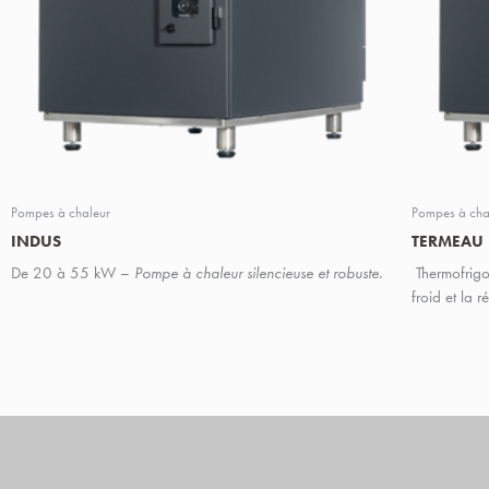
Pompes à chaleur
Pompes à cha
INDUS
TERMEAU
De 20 à 55 kW –
Pompe à chaleur silencieuse et robuste.
Thermofrig
froid et la 