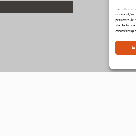
Pour offrir le
stocker et/ou 
permettra de t
site. Le fait 
caractéristique
Ac