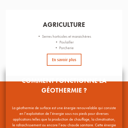
AGRICULTURE
• Serres horticoles et maraichères
• Poulailler
• Porcherie
En savoir plus
COMMENT FONCTIONNE LA
GÉOTHERMIE ?​
La géothermie de surface est une énergie renouvelable qui consiste
en l’exploitation de l’énergie sous nos pieds pour diverses
applications telles que la production de chauffage, la climatisation,
le rafraichissement ou encore l’eau chaude sanitaire. Cette énergie