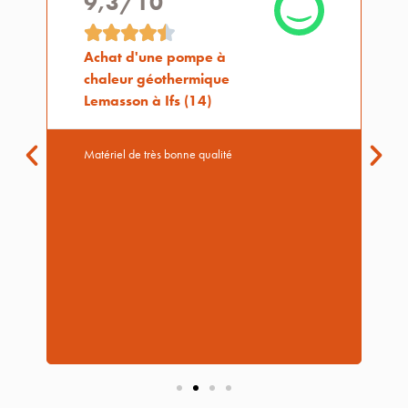
9,3/10





Achat d'une pompe à
chaleur géothermique
Lemasson à Ifs (14)
Matériel de très bonne qualité
s