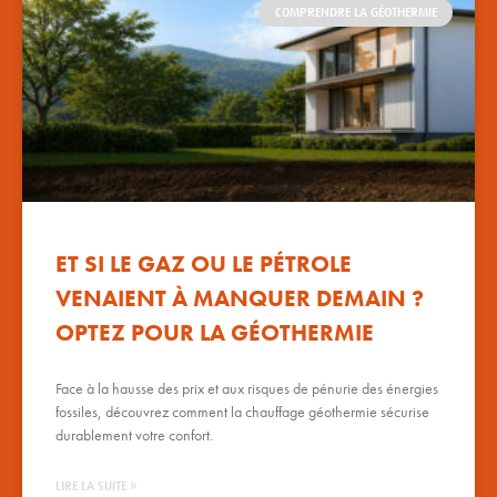
COMPRENDRE LA GÉOTHERMIE
ET SI LE GAZ OU LE PÉTROLE
VENAIENT À MANQUER DEMAIN ?
OPTEZ POUR LA GÉOTHERMIE
Face à la hausse des prix et aux risques de pénurie des énergies
fossiles, découvrez comment la chauffage géothermie sécurise
durablement votre confort.
LIRE LA SUITE »