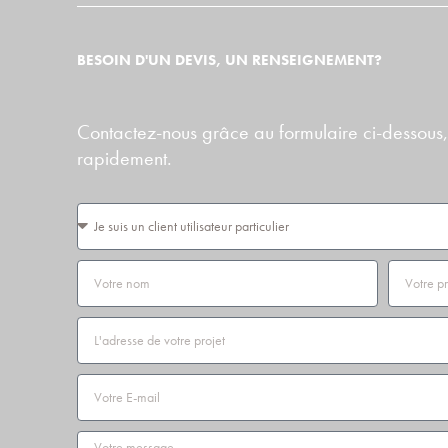
BESOIN D'UN DEVIS, UN RENSEIGNEMENT?
Contactez-nous grâce au formulaire ci-dessous,
rapidement.
Vous
êtes
Nom
Prénom
Adresse
Email
Message