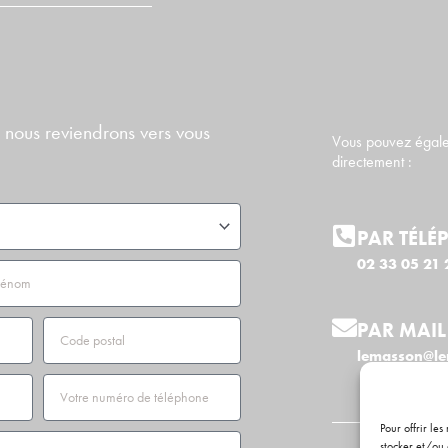
 nous reviendrons vers vous
Vous pouvez égale
directement :
PAR TÉLÉ
02 33 05 21 
Code
PAR MAIL
postal
lemasson@le
Téléphone
Pour offrir le
stocker et/ou 