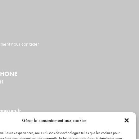
ment nous contacter
PHONE
21
masson.fr
Gérer le consentement aux cookies
s meilleures expériences, nous utilisons des technologies telles que les cookies pour
accéder aux informations des appareils. Le fait de consentir à ces technologies nous