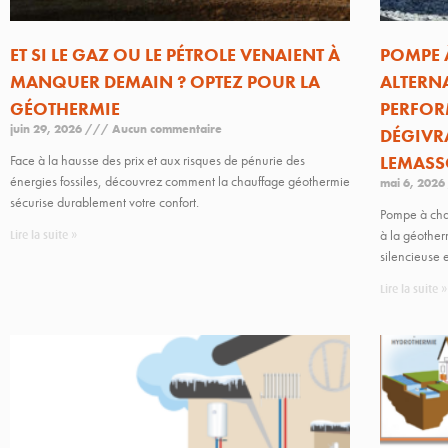
ET SI LE GAZ OU LE PÉTROLE VENAIENT À
POMPE 
MANQUER DEMAIN ? OPTEZ POUR LA
ALTERN
GÉOTHERMIE
PERFOR
juin 29, 2026
Aucun commentaire
DÉGIVRA
Face à la hausse des prix et aux risques de pénurie des
LEMAS
énergies fossiles, découvrez comment la chauffage géothermie
mai 6, 2026
sécurise durablement votre confort.
Pompe à chal
à la géother
Lire la suite »
silencieuse 
Lire la suite »