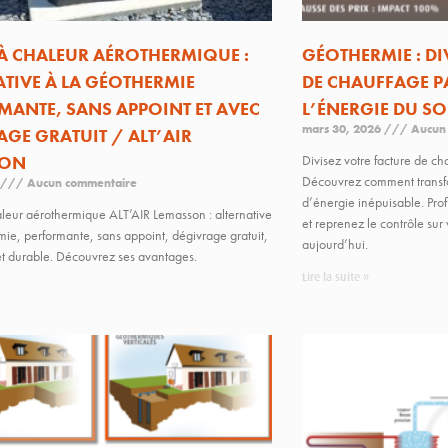
À CHALEUR AÉROTHERMIQUE :
GÉOTHERMIE : DI
ATIVE À LA GÉOTHERMIE
DE CHAUFFAGE P
MANTE, SANS APPOINT ET AVEC
L’ÉNERGIE DU SO
mars 30, 2026
Aucun 
GE GRATUIT / ALT’AIR
SON
Divisez votre facture de c
Découvrez comment transfo
Aucun commentaire
d’énergie inépuisable. Prof
eur aérothermique ALT’AIR Lemasson : alternative
et reprenez le contrôle su
mie, performante, sans appoint, dégivrage gratuit,
aujourd’hui.
et durable. Découvrez ses avantages.
Lire la suite »