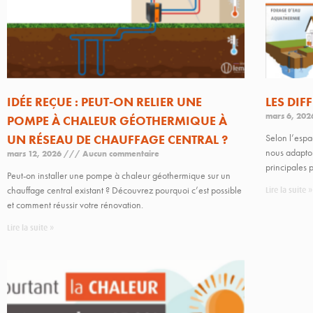
IDÉE REÇUE : PEUT-ON RELIER UNE
LES DIF
mars 6, 20
POMPE À CHALEUR GÉOTHERMIQUE À
UN RÉSEAU DE CHAUFFAGE CENTRAL ?
Selon l’espa
nous adapton
mars 12, 2026
Aucun commentaire
principales p
Peut-on installer une pompe à chaleur géothermique sur un
chauffage central existant ? Découvrez pourquoi c’est possible
Lire la suite »
et comment réussir votre rénovation.
Lire la suite »