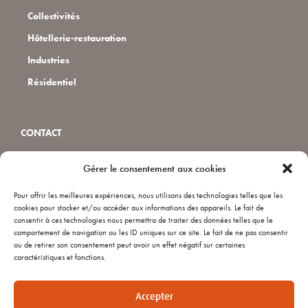
Collectivités
Hôtellerie-restauration
Industries
Résidentiel
CONTACT
Gérer le consentement aux cookies
Installateurs
Pour offrir les meilleures expériences, nous utilisons des technologies telles que les
Qui sommes nous ?
cookies pour stocker et/ou accéder aux informations des appareils. Le fait de
consentir à ces technologies nous permettra de traiter des données telles que le
FAQ
comportement de navigation ou les ID uniques sur ce site. Le fait de ne pas consentir
Nous contacter
ou de retirer son consentement peut avoir un effet négatif sur certaines
caractéristiques et fonctions.
Recrutement
Accepter