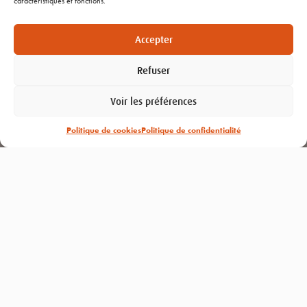
caractéristiques et fonctions.
Nous contacter
Recrutement
Accepter
Refuser
NOS PRODUITS
Voir les préférences
ALT’AIR
Politique de cookies
Politique de confidentialité