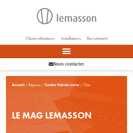
Aller
au
contenu
Clients utilisateurs
Installateurs
Recrutement
Nous contacter
Accueil
/ Régions /
Centre Val-de-Loire
/ Cher
LE MAG LEMASSON