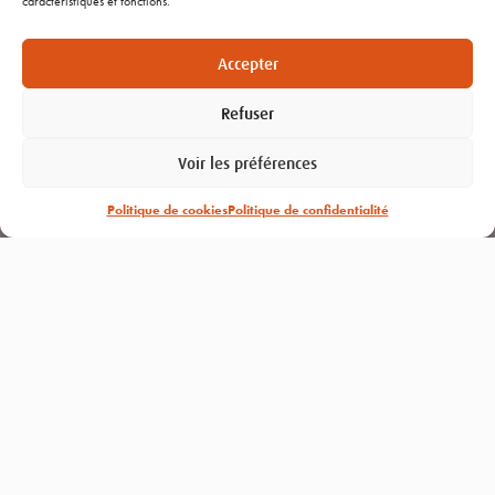
caractéristiques et fonctions.
Nous contacter
Recrutement
Accepter
Refuser
NOS PRODUITS
Voir les préférences
ALT’AIR
Politique de cookies
Politique de confidentialité