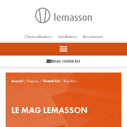
Aller
au
contenu
Clients utilisateurs
Installateurs
Recrutement
Nous contacter
Accueil
/ Régions /
Grand-Est
/ Bas-Rhin
LE MAG LEMASSON