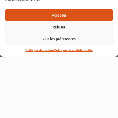
caractéristiques et fonctions.
Nous contacter
Recrutement
Accepter
Refuser
NOS PRODUITS
Voir les préférences
ALT’AIR
Politique de cookies
Politique de confidentialité